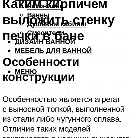
Каким кирпичем
Раковины
Ванны
выложить стенку
Душевые кабины
печки в бане
Смесители
ДИЗАЙН ВАННОЙ
МЕБЕЛЬ ДЛЯ ВАННОЙ
Особенности
МЕНЮ
конструкции
Особенностью является агрегат
с выносной топкой, выполненной
из стали либо чугунного сплава.
Отличие таких моделей