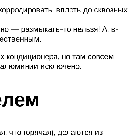
корродировать, вплоть до сквозных
о — размыкать-то нельзя! А, в-
щественным.
х кондиционера, но там совсем
а алюминии исключено.
елем
, что горячая), делаются из