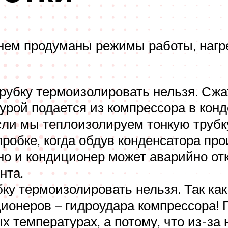
нем продуманы режимы работы, нагр
рубку термоизолировать нельзя. Сжа
урой подается из компрессора в кон
сли мы теплоизолируем тонкую трубк
обке, когда обдув конденсатора про
чно и кондиционер может аварийно о
нта.
ку термоизолировать нельзя. Так ка
ционеров – гидроудара компрессора!
 температурах, а потому, что из-за 