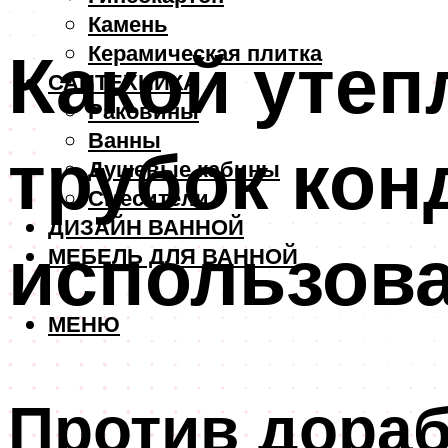
Камень
Какой утеп
Керамическая плитка
САНТЕХНИКА
Раковины
Ванны
трубок кон
Душевые кабины
Смесители
ДИЗАЙН ВАННОЙ
использов
МЕБЕЛЬ ДЛЯ ВАННОЙ
МЕНЮ
Против дораб