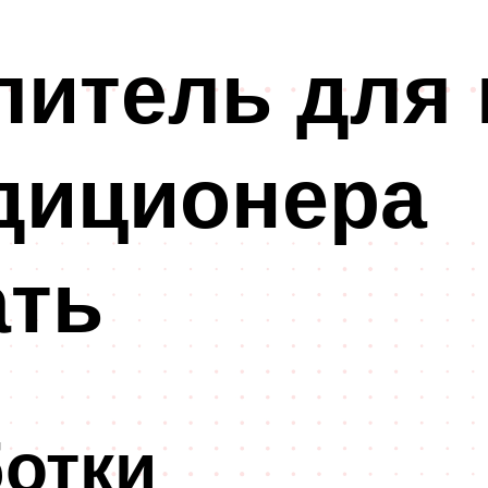
литель для
диционера
ать
отки