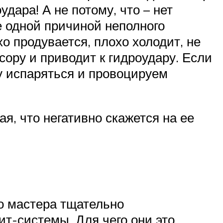
дара! А не потому, что – нет
е одной причиной неполного
о продувается, плохо холодит, не
сору и приводит к гидроудару. Если
у испаряться и провоцируем
я, что негативно скажется на ее
то мастера тщательно
т-системы. Для чего они это