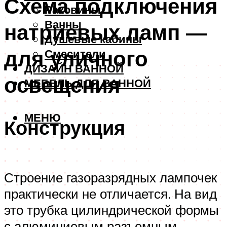
Схема подключения
Раковины
Ванны
натриевых ламп —
Душевые кабины
для уличного
Смесители
ДИЗАЙН ВАННОЙ
освещения
МЕБЕЛЬ ДЛЯ ВАННОЙ
МЕНЮ
Конструкция
Строение газоразрядных лампочек
практически не отличается. На вид
это трубка цилиндрической формы
с алюминиевым разъемным