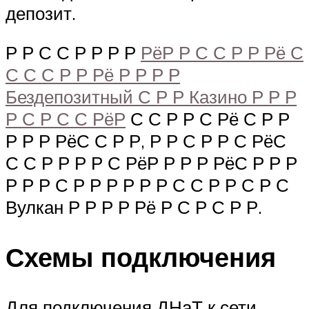
депозит.
Р Р С С Р Р Р Р
РёР Р С С Р Р Рё С
С С С Р Р Рё Р Р Р Р
Бездепозитный С Р Р Казино Р Р Р
Р С Р С С РёР
С С Р Р С Рё С Р Р
Р Р Р РёС С Р Р, Р Р С Р Р С РёС
С С Р Р Р Р С РёР Р Р Р РёС Р Р Р
Р Р Р С Р Р Р Р Р Р С С Р Р С Р С
Вулкан Р Р Р Р Рё Р С Р С Р Р.
Схемы подключения
Для подключения ДНаТ к сети