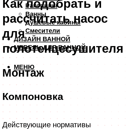
Как подобрать и
Раковины
Ванны
рассчитать насос
Душевые кабины
для
Смесители
ДИЗАЙН ВАННОЙ
полотенцесушителя
МЕБЕЛЬ ДЛЯ ВАННОЙ
МЕНЮ
Монтаж
Компоновка
Действующие нормативы