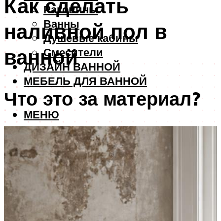
Как сделать
Раковины
Ванны
наливной пол в
Душевые кабины
ванной
Смесители
ДИЗАЙН ВАННОЙ
МЕБЕЛЬ ДЛЯ ВАННОЙ
Что это за материал?
МЕНЮ