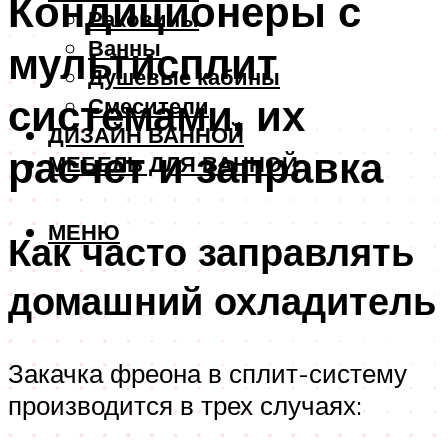
Кондиционеры с
Раковины
Ванны
мультисплит
Душевые кабины
системами, их
Смесители
ДИЗАЙН ВАННОЙ
расчет и заправка
МЕБЕЛЬ ДЛЯ ВАННОЙ
МЕНЮ
Как часто заправлять
домашний охладитель
Закачка фреона в сплит-систему
производится в трех случаях: