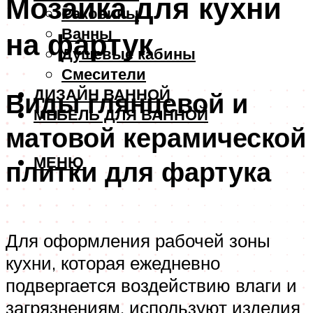
Мозаика для кухни
Раковины
Ванны
на фартук
Душевые кабины
Смесители
ДИЗАЙН ВАННОЙ
Виды глянцевой и
МЕБЕЛЬ ДЛЯ ВАННОЙ
матовой керамической
МЕНЮ
плитки для фартука
Для оформления рабочей зоны
кухни, которая ежедневно
подвергается воздействию влаги и
загрязнениям, используют изделия