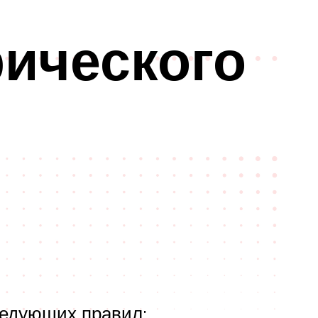
рического
ледующих правил: