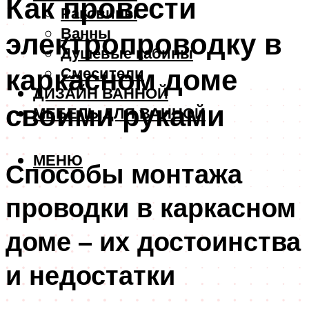
Как провести
Раковины
Ванны
электропроводку в
Душевые кабины
каркасном доме
Смесители
ДИЗАЙН ВАННОЙ
своими руками
МЕБЕЛЬ ДЛЯ ВАННОЙ
МЕНЮ
Способы монтажа
проводки в каркасном
доме – их достоинства
и недостатки