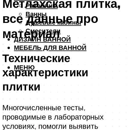
Метлахская плитка,
Раковины
Ванны
все данные про
Душевые кабины
материал
Смесители
ДИЗАЙН ВАННОЙ
МЕБЕЛЬ ДЛЯ ВАННОЙ
Технические
МЕНЮ
характеристики
плитки
Многочисленные тесты,
проводимые в лабораторных
условиях, помогли выявить