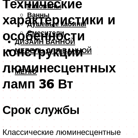
Технические
Раковины
Ванны
характеристики и
Душевые кабины
особенности
Смесители
ДИЗАЙН ВАННОЙ
конструкции
МЕБЕЛЬ ДЛЯ ВАННОЙ
люминесцентных
МЕНЮ
ламп 36 Вт
Срок службы
Классические люминесцентные