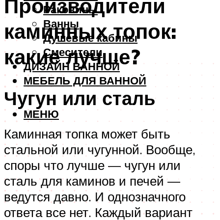
Производители
Раковины
Ванны
каминных топок:
Душевые кабины
какие лучше?
Смесители
ДИЗАЙН ВАННОЙ
МЕБЕЛЬ ДЛЯ ВАННОЙ
Чугун или сталь
МЕНЮ
Каминная топка может быть
стальной или чугунной. Вообще,
споры что лучше — чугун или
сталь для каминов и печей —
ведутся давно. И однозначного
ответа все нет. Каждый вариант