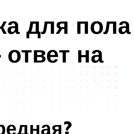
ка для пола
 ответ на
редная?