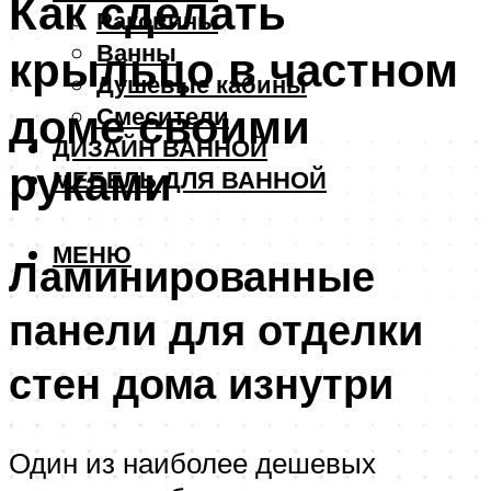
Как сделать
Раковины
Ванны
крыльцо в частном
Душевые кабины
доме своими
Смесители
ДИЗАЙН ВАННОЙ
руками
МЕБЕЛЬ ДЛЯ ВАННОЙ
МЕНЮ
Ламинированные
панели для отделки
стен дома изнутри
Один из наиболее дешевых