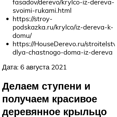
fasadov/derevo/krylco-iz-dereva-
svoimi-rukami.html
https://stroy-
podskazka.ru/krylco/iz-dereva-k-
domu/
https://HouseDerevo.ru/stroitelstv
dlya-chastnogo-doma-iz-dereva
Дата: 6 августа 2021
Делаем ступени и
получаем красивое
деревянное крыльцо