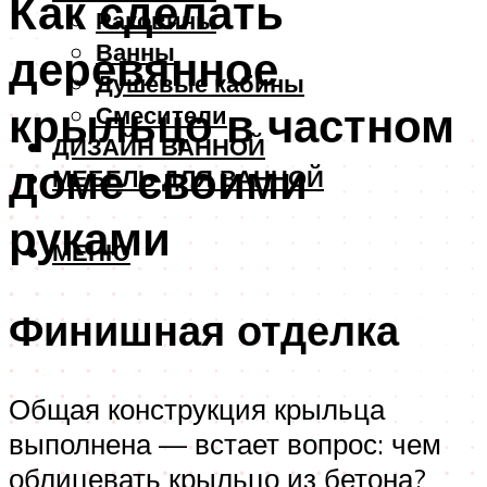
Как сделать
Раковины
Ванны
деревянное
Душевые кабины
крыльцо в частном
Смесители
ДИЗАЙН ВАННОЙ
доме своими
МЕБЕЛЬ ДЛЯ ВАННОЙ
руками
МЕНЮ
Финишная отделка
Общая конструкция крыльца
выполнена — встает вопрос: чем
облицевать крыльцо из бетона?