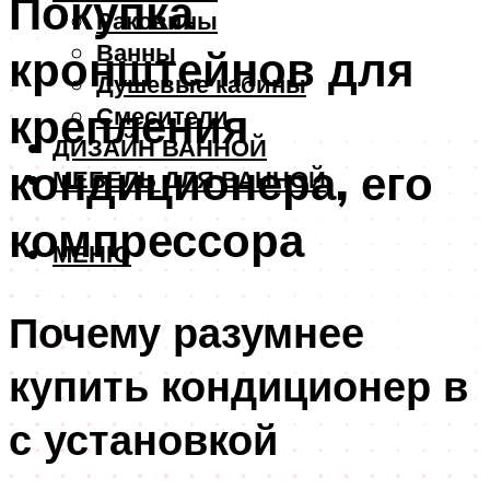
Покупка
Раковины
Ванны
кронштейнов для
Душевые кабины
крепления
Смесители
ДИЗАЙН ВАННОЙ
кондиционера, его
МЕБЕЛЬ ДЛЯ ВАННОЙ
компрессора
МЕНЮ
Почему разумнее
купить кондиционер в
с установкой