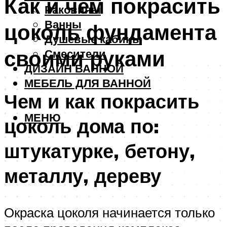
Как и чем покрасить
Раковины
Ванны
цоколь фундамента
Душевые кабины
своими руками
Смесители
ДИЗАЙН ВАННОЙ
МЕБЕЛЬ ДЛЯ ВАННОЙ
Чем и как покрасить
МЕНЮ
цоколь дома по:
штукатурке, бетону,
металлу, дереву
Окраска цоколя начинается только