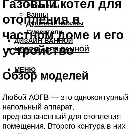
Газовый котел для
Раковины
Ванны
отопления в
Душевые кабины
частном доме и его
Смесители
ДИЗАЙН ВАННОЙ
устройство
МЕБЕЛЬ ДЛЯ ВАННОЙ
МЕНЮ
Обзор моделей
Любой АОГВ — это одноконтурный
напольный аппарат,
предназначенный для отопления
помещения. Второго контура в них