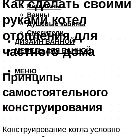
Как сделать своими
Раковины
Ванны
руками котел
Душевые кабины
отопления для
Смесители
ДИЗАЙН ВАННОЙ
частного дома
МЕБЕЛЬ ДЛЯ ВАННОЙ
МЕНЮ
Принципы
самостоятельного
конструирования
Конструирование котла условно