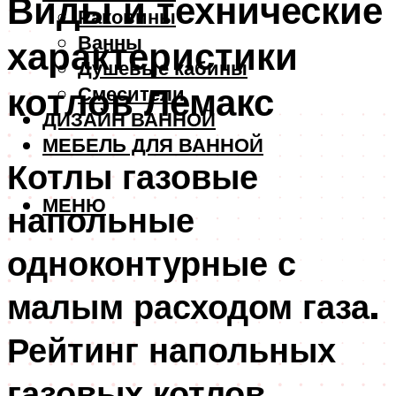
Виды и технические
Раковины
Ванны
характеристики
Душевые кабины
котлов Лемакс
Смесители
ДИЗАЙН ВАННОЙ
МЕБЕЛЬ ДЛЯ ВАННОЙ
Котлы газовые
МЕНЮ
напольные
одноконтурные с
малым расходом газа.
Рейтинг напольных
газовых котлов