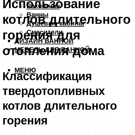
Использование
Раковины
Ванны
котлов длительного
Душевые кабины
горения для
Смесители
ДИЗАЙН ВАННОЙ
отопления дома
МЕБЕЛЬ ДЛЯ ВАННОЙ
МЕНЮ
Классификация
твердотопливных
котлов длительного
горения