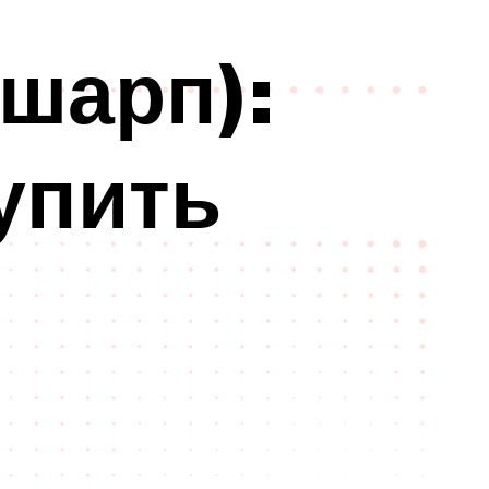
шарп):
упить