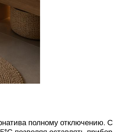
рнатива полному отключению. С
5°С позволяя оставлять прибор