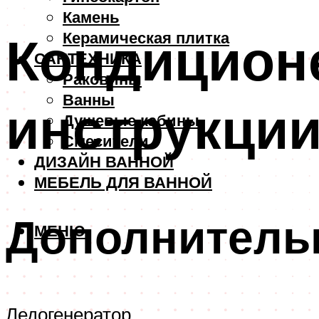
Камень
Кондиционе
Керамическая плитка
САНТЕХНИКА
Раковины
Ванны
инструкции
Душевые кабины
Смесители
ДИЗАЙН ВАННОЙ
МЕБЕЛЬ ДЛЯ ВАННОЙ
Дополнитель
МЕНЮ
Ледогенератор.