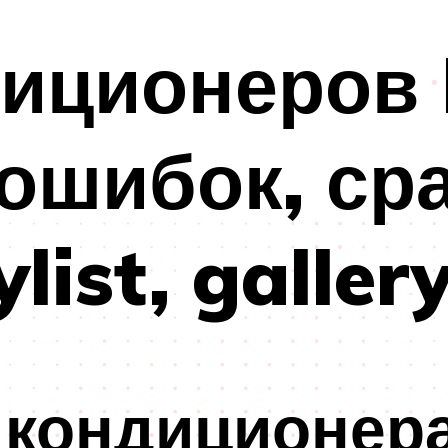
иционеров 
 ошибок, ср
list, gallery
 кондиционер