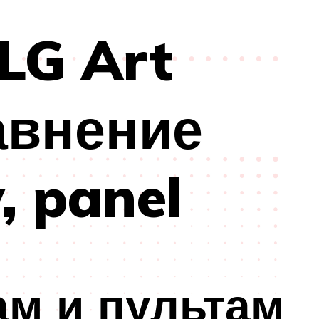
LG Art
авнение
, panel
ам и пультам