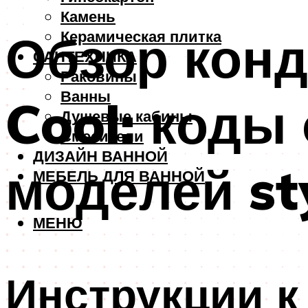
Камень
Обзор конд
Керамическая плитка
САНТЕХНИКА
Раковины
Ванны
Cool: коды
Душевые кабины
Смесители
ДИЗАЙН ВАННОЙ
моделей sty
МЕБЕЛЬ ДЛЯ ВАННОЙ
МЕНЮ
Инструкции к