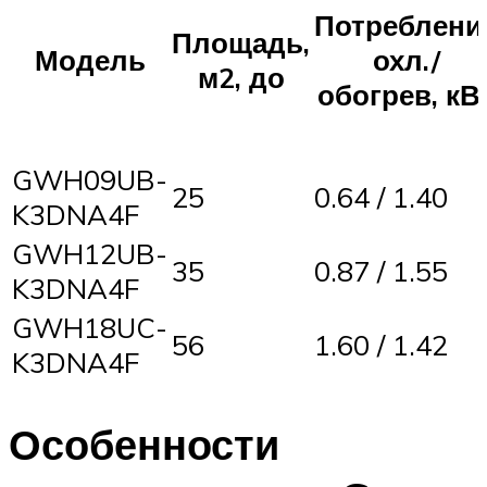
Потреблени
Площадь,
Модель
охл./
м2, до
обогрев, кВ
GWH09UB-
25
0.64 / 1.40
K3DNA4F
GWH12UB-
35
0.87 / 1.55
K3DNA4F
GWH18UC-
56
1.60 / 1.42
K3DNA4F
Особенности