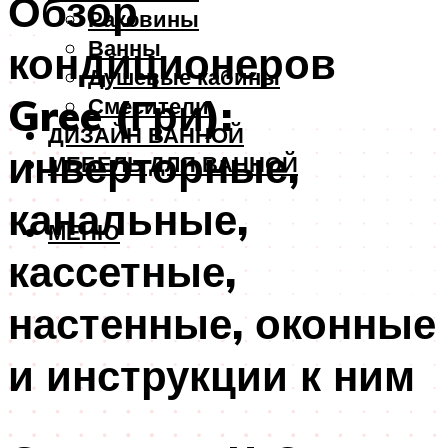
Обзор
Раковины
Ванны
кондиционеров
Душевые кабины
Gree (Гри):
Смесители
ДИЗАЙН ВАННОЙ
инверторные,
МЕБЕЛЬ ДЛЯ ВАННОЙ
канальные,
МЕНЮ
кассетные,
настенные, оконные
и инструкции к ним