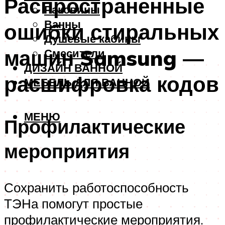
Распространенные
Раковины
Ванны
ошибки стиральных
Душевые кабины
машин Samsung —
Смесители
ДИЗАЙН ВАННОЙ
расшифровка кодов
МЕБЕЛЬ ДЛЯ ВАННОЙ
МЕНЮ
Профилактические
мероприятия
Сохранить работоспособность
ТЭНа помогут простые
профилактические мероприятия.