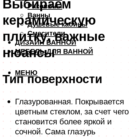
Выбираем
Раковины
Ванны
керамическую
Душевые кабины
плитку, важные
Смесители
ДИЗАЙН ВАННОЙ
нюансы
МЕБЕЛЬ ДЛЯ ВАННОЙ
МЕНЮ
Тип поверхности
Глазурованная. Покрывается
цветным стеклом, за счет чего
становится более яркой и
сочной. Сама глазурь