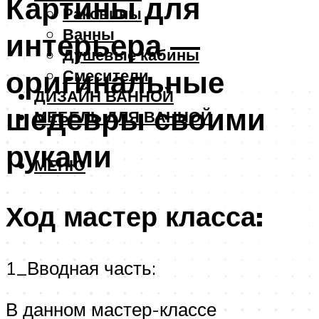
Картины для
Раковины
Ванны
интерьера —
Душевые кабины
оригинальные
Смесители
ДИЗАЙН ВАННОЙ
шедевры своими
МЕБЕЛЬ ДЛЯ ВАННОЙ
руками
МЕНЮ
Ход мастер класса:
1_Вводная часть:
В данном мастер-классе