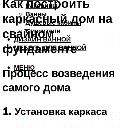
Как построить
Раковины
Ванны
каркасный дом на
Душевые кабины
свайном
Смесители
ДИЗАЙН ВАННОЙ
фундаменте
МЕБЕЛЬ ДЛЯ ВАННОЙ
МЕНЮ
Процесс возведения
самого дома
1. Установка каркаса