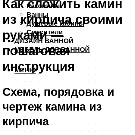
Как сложить камин
Раковины
Ванны
из кирпича своими
Душевые кабины
руками —
Смесители
ДИЗАЙН ВАННОЙ
пошаговая
МЕБЕЛЬ ДЛЯ ВАННОЙ
инструкция
МЕНЮ
Схема, порядовка и
чертеж камина из
кирпича