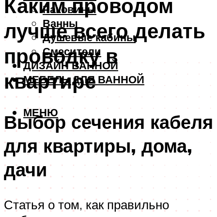
Каким проводом
Раковины
Ванны
лучше всего делать
Душевые кабины
проводку в
Смесители
ДИЗАЙН ВАННОЙ
квартире
МЕБЕЛЬ ДЛЯ ВАННОЙ
МЕНЮ
Выбор сечения кабеля
для квартиры, дома,
дачи
Статья о том, как правильно