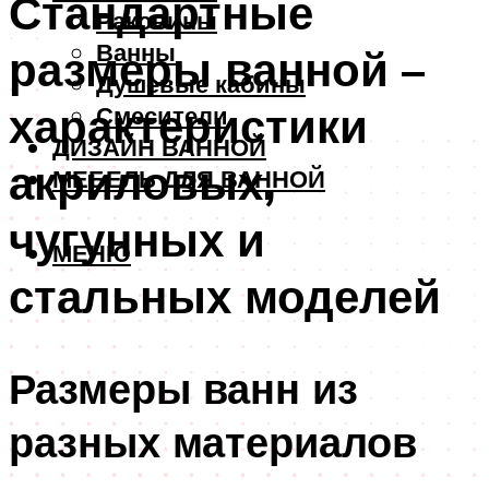
Стандартные
Раковины
Ванны
размеры ванной –
Душевые кабины
характеристики
Смесители
ДИЗАЙН ВАННОЙ
акриловых,
МЕБЕЛЬ ДЛЯ ВАННОЙ
чугунных и
МЕНЮ
стальных моделей
Размеры ванн из
разных материалов