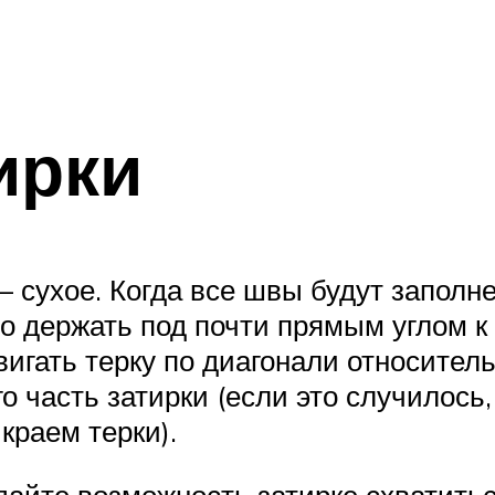
ирки
– сухое. Когда все швы будут заполн
о держать под почти прямым углом к 
вигать терку по диагонали относител
о часть затирки (если это случилось,
краем терки).
дайте возможность затирке схватить