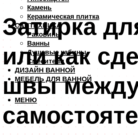
Камень
Затирка дл
Керамическая плитка
САНТЕХНИКА
Раковины
Ванны
или как сд
Душевые кабины
Смесители
ДИЗАЙН ВАННОЙ
швы между
МЕБЕЛЬ ДЛЯ ВАННОЙ
МЕНЮ
самостоят