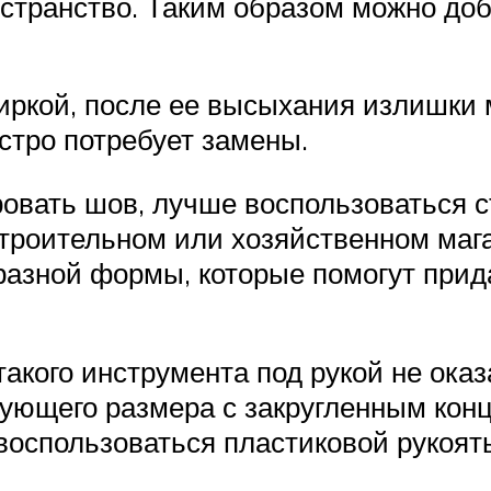
остранство. Таким образом можно до
тиркой, после ее высыхания излишки
стро потребует замены.
овать шов, лучше воспользоваться 
троительном или хозяйственном маг
 разной формы, которые помогут при
 такого инструмента под рукой не ока
ующего размера с закругленным конц
воспользоваться пластиковой рукоять