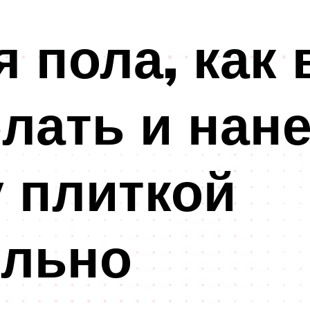
я пола, как
елать и нане
 плиткой
ельно