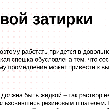
вой затирки
поэтому работать придется в доволь
кая спешка обусловлена тем, что со
му промедление может привести к в
 должна быть жидкой – так раствор н
пользовавшись резиновым шпателем. 