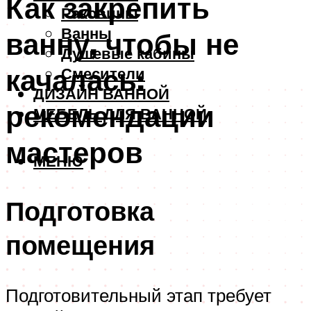
Как закрепить
Раковины
Ванны
ванну, чтобы не
Душевые кабины
качалась:
Смесители
ДИЗАЙН ВАННОЙ
рекомендации
МЕБЕЛЬ ДЛЯ ВАННОЙ
мастеров
МЕНЮ
Подготовка
помещения
Подготовительный этап требует