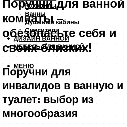
Поручни для ванной
Раковины
Ванны
комнаты –
Душевые кабины
обезопасьте себя и
Смесители
ДИЗАЙН ВАННОЙ
своих близких!
МЕБЕЛЬ ДЛЯ ВАННОЙ
МЕНЮ
Поручни для
инвалидов в ванную и
туалет: выбор из
многообразия