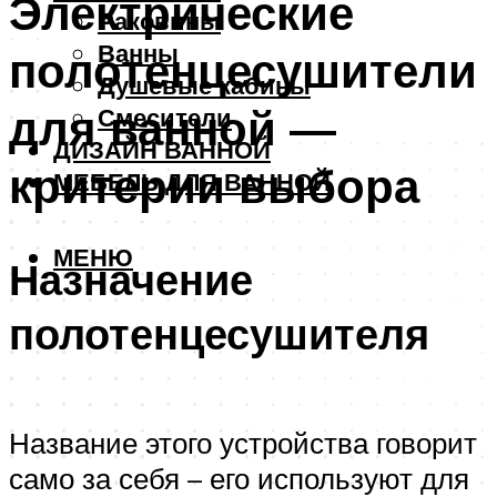
Электрические
Раковины
Ванны
полотенцесушители
Душевые кабины
для ванной —
Смесители
ДИЗАЙН ВАННОЙ
критерии выбора
МЕБЕЛЬ ДЛЯ ВАННОЙ
МЕНЮ
Назначение
полотенцесушителя
Название этого устройства говорит
само за себя – его используют для