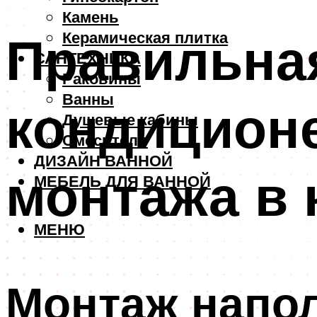
Камень
Правильная
Керамическая плитка
САНТЕХНИКА
Раковины
Ванны
кондиционе
Душевые кабины
Смесители
ДИЗАЙН ВАННОЙ
монтажа в 
МЕБЕЛЬ ДЛЯ ВАННОЙ
МЕНЮ
Монтаж напол