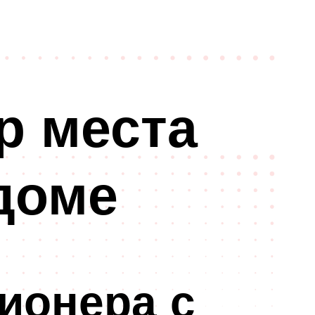
р места
доме
ионера с