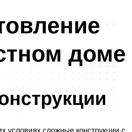
товление
стном доме
онструкции
их условиях сложные конструкции с