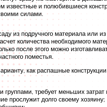
м известные и полюбившиеся констр
своими силами.
саду из подручного материала или из
расчет количества необходимого мат
олько после этого можно изготавлива
частного поместья.
арианту, как распашные конструкции
 группами, требует меньших затрат 
лие прослужит долго своему хозяину;
обшивки;