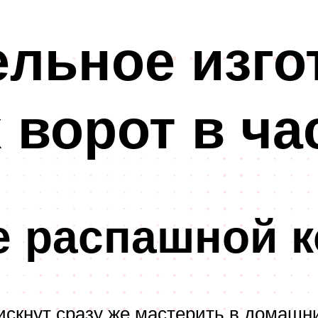
льное изго
ворот в ча
е распашной к
искнут сразу же мастерить в домашн