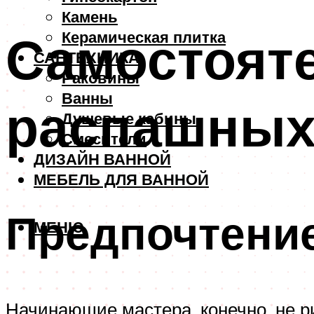
Камень
Самостояте
Керамическая плитка
САНТЕХНИКА
Раковины
Ванны
распашных 
Душевые кабины
Смесители
ДИЗАЙН ВАННОЙ
МЕБЕЛЬ ДЛЯ ВАННОЙ
Предпочтени
МЕНЮ
Начинающие мастера, конечно, не р