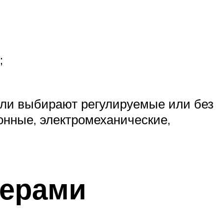
;
етли выбирают регулируемые или без
онные, электромеханические,
мерами