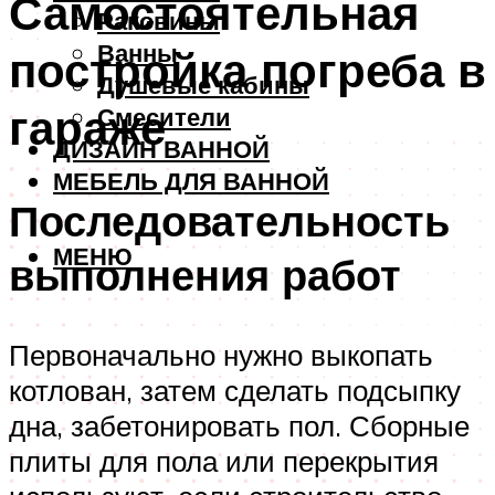
Самостоятельная
Раковины
Ванны
постройка погреба в
Душевые кабины
гараже
Смесители
ДИЗАЙН ВАННОЙ
МЕБЕЛЬ ДЛЯ ВАННОЙ
Последовательность
МЕНЮ
выполнения работ
Первоначально нужно выкопать
котлован, затем сделать подсыпку
дна, забетонировать пол. Сборные
плиты для пола или перекрытия