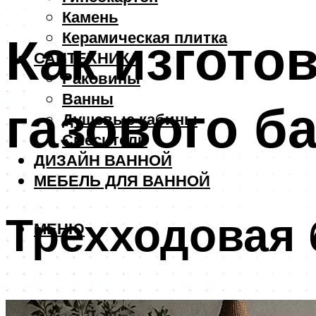
Камень
Как изгото
Керамическая плитка
САНТЕХНИКА
Раковины
Ванны
газового б
Душевые кабины
Смесители
ДИЗАЙН ВАННОЙ
МЕБЕЛЬ ДЛЯ ВАННОЙ
Трехходовая 
МЕНЮ