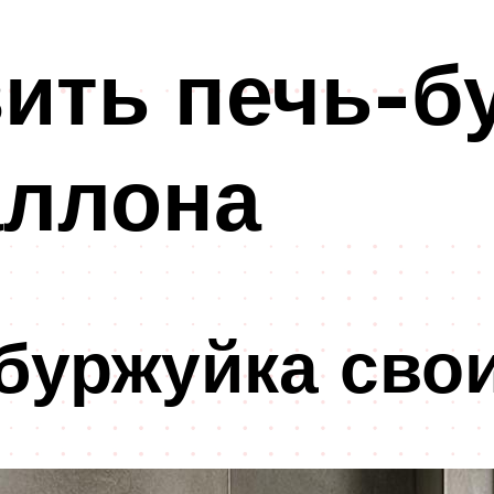
вить печь-б
аллона
буржуйка сво