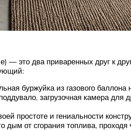
е) — это два приваренных друг к дру
дующий:
ьная буржуйка из газового баллона 
 поддувало, загрузочная камера для 
воей простоте и гениальности констр
о дым от сгорания топлива, проходя