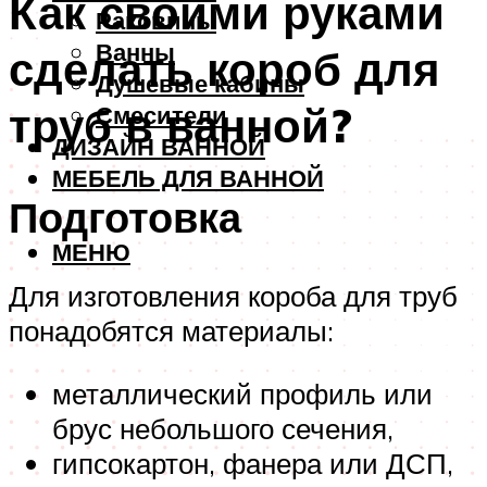
Как своими руками
Раковины
Ванны
сделать короб для
Душевые кабины
труб в ванной?
Смесители
ДИЗАЙН ВАННОЙ
МЕБЕЛЬ ДЛЯ ВАННОЙ
Подготовка
МЕНЮ
Для изготовления короба для труб
понадобятся материалы:
металлический профиль или
брус небольшого сечения,
гипсокартон, фанера или ДСП,