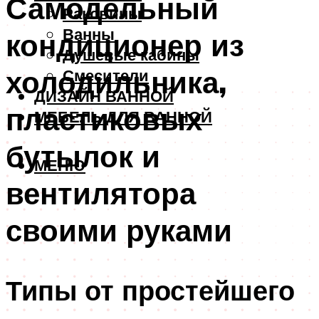
Самодельный
Раковины
Ванны
кондиционер из
Душевые кабины
холодильника,
Смесители
ДИЗАЙН ВАННОЙ
пластиковых
МЕБЕЛЬ ДЛЯ ВАННОЙ
бутылок и
МЕНЮ
вентилятора
своими руками
Типы от простейшего