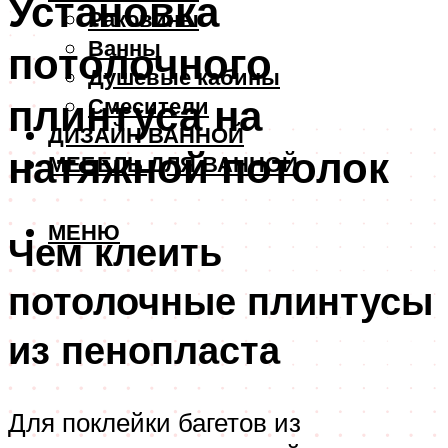
Установка
Раковины
Ванны
потолочного
Душевые кабины
плинтуса на
Смесители
ДИЗАЙН ВАННОЙ
натяжной потолок
МЕБЕЛЬ ДЛЯ ВАННОЙ
МЕНЮ
Чем клеить
потолочные плинтусы
из пенопласта
Для поклейки багетов из