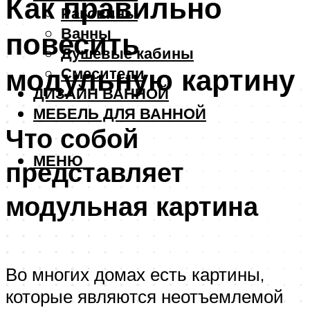
Как правильно
Раковины
Ванны
повесить
Душевые кабины
модульную картину
Смесители
ДИЗАЙН ВАННОЙ
МЕБЕЛЬ ДЛЯ ВАННОЙ
Что собой
МЕНЮ
представляет
модульная картина
Во многих домах есть картины,
которые являются неотъемлемой