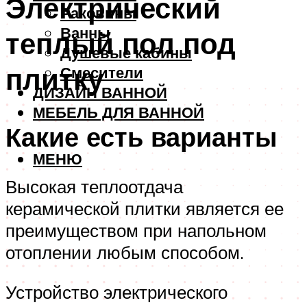
Электрический
Раковины
Ванны
теплый пол под
Душевые кабины
плитку
Смесители
ДИЗАЙН ВАННОЙ
МЕБЕЛЬ ДЛЯ ВАННОЙ
Какие есть варианты
МЕНЮ
Высокая теплоотдача
керамической плитки является ее
преимуществом при напольном
отоплении любым способом.
Устройство электрического