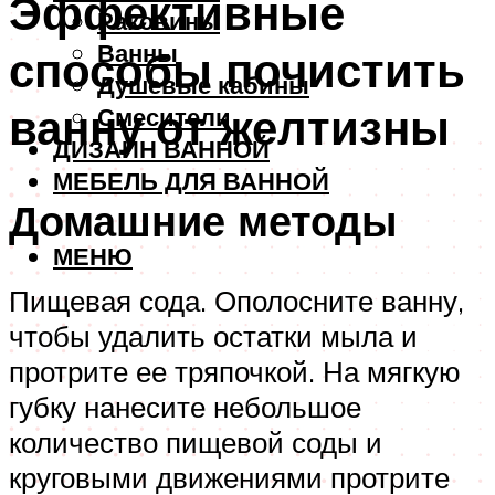
Эффективные
Раковины
Ванны
способы почистить
Душевые кабины
ванну от желтизны
Смесители
ДИЗАЙН ВАННОЙ
МЕБЕЛЬ ДЛЯ ВАННОЙ
Домашние методы
МЕНЮ
Пищевая сода. Ополосните ванну,
чтобы удалить остатки мыла и
протрите ее тряпочкой. На мягкую
губку нанесите небольшое
количество пищевой соды и
круговыми движениями протрите