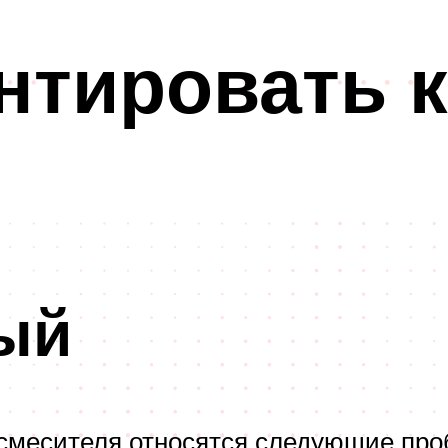
онтировать
ый
смесителя относятся следующие про