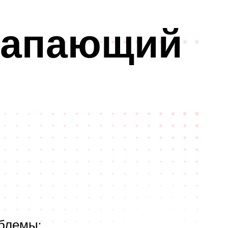
 капающий
блемы: