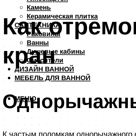
Камень
Как отрем
Керамическая плитка
САНТЕХНИКА
Раковины
Ванны
кран
Душевые кабины
Смесители
ДИЗАЙН ВАННОЙ
МЕБЕЛЬ ДЛЯ ВАННОЙ
Однорычажн
МЕНЮ
К частым поломкам однорычажного 