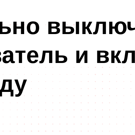
льно выклю
атель и вк
оду