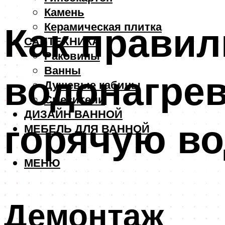
Камень
Как прави
Керамическая плитка
САНТЕХНИКА
Раковины
Ванны
водонагрев
Душевые кабины
Смесители
ДИЗАЙН ВАННОЙ
горячую в
МЕБЕЛЬ ДЛЯ ВАННОЙ
МЕНЮ
Демонтаж