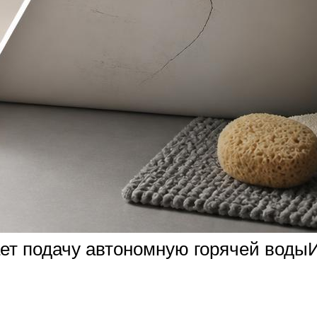
т подачу автономную горячей водыИс