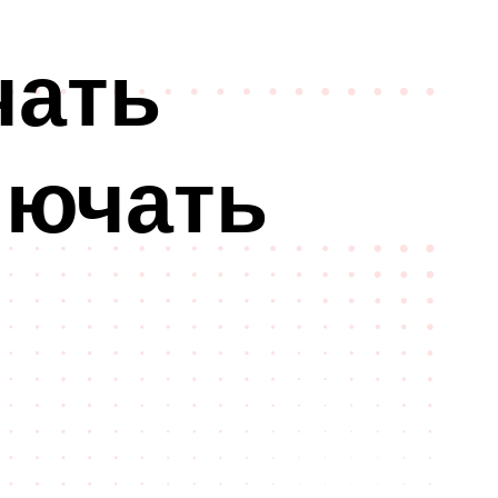
чать
лючать