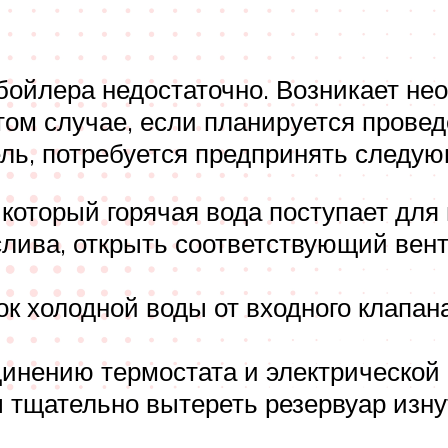
бойлера недостаточно. Возникает н
 том случае, если планируется прове
ль, потребуется предпринять следую
 который горячая вода поступает для
лива, открыть соответствующий вент
к холодной воды от входного клапана
динению термостата и электрической
 тщательно вытереть резервуар изн