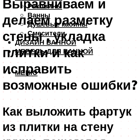
Выравниваем и
Раковины
Ванны
делаем разметку
Душевые кабины
стены , укладка
Смесители
ДИЗАЙН ВАННОЙ
плитки и как
МЕБЕЛЬ ДЛЯ ВАННОЙ
исправить
МЕНЮ
возможные ошибки?
Как выложить фартук
из плитки на стену