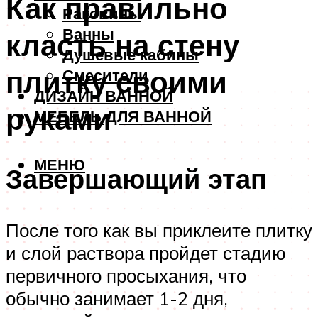
Как правильно
Раковины
Ванны
класть на стену
Душевые кабины
плитку своими
Смесители
ДИЗАЙН ВАННОЙ
руками
МЕБЕЛЬ ДЛЯ ВАННОЙ
МЕНЮ
Завершающий этап
После того как вы приклеите плитку
и слой раствора пройдет стадию
первичного просыхания, что
обычно занимает 1-2 дня,