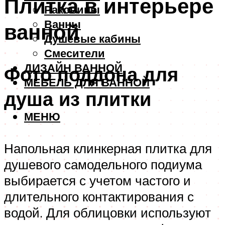
Плитка в интерьере
Раковины
Ванны
ванной
Душевые кабины
Смесители
ДИЗАЙН ВАННОЙ
Фото поддона для
МЕБЕЛЬ ДЛЯ ВАННОЙ
душа из плитки
МЕНЮ
Напольная клинкерная плитка для
душевого самодельного подиума
выбирается с учетом частого и
длительного контактирования с
водой. Для облицовки используют